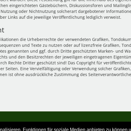
hen eingerichteten Gästebüchern, Diskussionsforen und Mailinglist
 Nutzung oder Nichtnutzung solcherart dargebotener Informationen 
er Links auf die jeweilige Veröffentlichung lediglich verweist.
ht
Publikationen die Urheberrechte der verwendeten Grafiken, Tondok
eosequenzen und Texte zu nutzen oder auf lizenzfreie Grafiken, T
botes genannten und ggf. durch Dritte geschützten Marken- und W
hts und den Besitzrechten der jeweiligen eingetragenen Eigentüm
h Rechte Dritter geschützt sind! Das Copyright für veröffentlichte
 der Seiten. Eine Vervielfältigung oder Verwendung solcher Grafik
nen ist ohne ausdrückliche Zustimmung des Seitenverantwortlichen
lisieren, Funktionen für soziale Medien anbieten zu können un