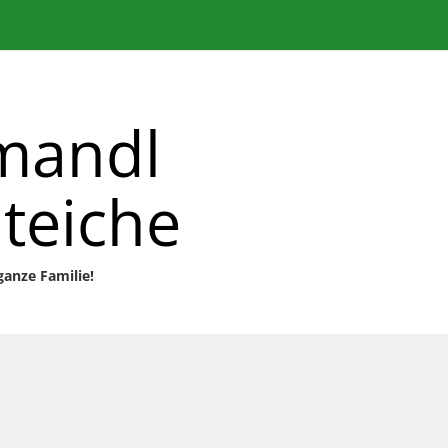
mandl
teiche
ganze Familie!