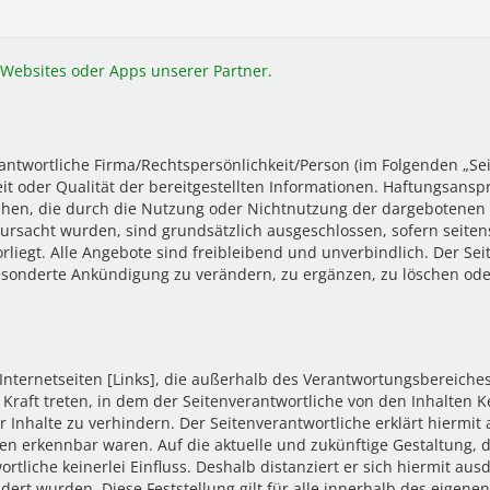
Websites oder Apps unserer Partner.
ntwortliche Firma/Rechtspersönlichkeit/Person (im Folgenden „Se
gkeit oder Qualität der bereitgestellten Informationen. Haftungsan
ziehen, die durch die Nutzung oder Nichtnutzung der dargebotene
rursacht wurden, sind grundsätzlich ausgeschlossen, sofern seiten
rliegt. Alle Angebote sind freibleibend und unverbindlich. Der Sei
sonderte Ankündigung zu verändern, zu ergänzen, zu löschen oder 
Internetseiten [Links], die außerhalb des Verantwortungsbereiche
n Kraft treten, in dem der Seitenverantwortliche von den Inhalten
 Inhalte zu verhindern. Der Seitenverantwortliche erklärt hiermit
iten erkennbar waren. Auf die aktuelle und zukünftige Gestaltung, 
tliche keinerlei Einfluss. Deshalb distanziert er sich hiermit ausdr
dert wurden. Diese Feststellung gilt für alle innerhalb des eigen